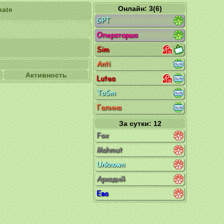
Онлайн: 3(6)
nate
GPT
Операторша
Sim
Anti
Активность
Lutea
ToSm
Галина
За сутки: 12
Fox
Mahmut
Unknown
Аркадий
Ева