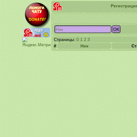
Регистраци
Страницы:
0
1
2
3
#
Ник
Ст