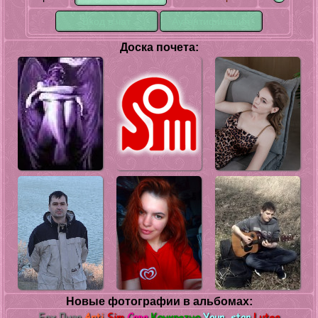
Доска почета:
Новые фотографии в альбомах:
Fox
Лиза
Anti
Sim
Сава
Конкретно
Your_star
Lutea