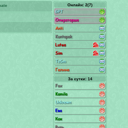
Онлайн: 2(7)
nate
GPT
Операторша
Anti
Kuntapak
Lutea
Sim
ToSm
Галина
За сутки: 14
Fox
Kamila
Unknown
Ева
Кок
Руль