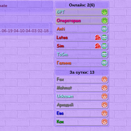
Онлайн: 2(6)
nate
GPT
Операторша
Anti
4
06-19
04-10
04-03
02-18
Lutea
Sim
ToSm
Галина
За сутки: 13
Fox
Mahmut
Unknown
Аркадий
Ева
Кок