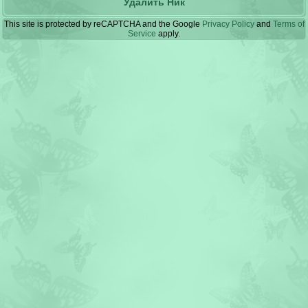
Удалить Ник
This site is protected by reCAPTCHA and the Google
Privacy Policy
and
Terms of
Service
apply.