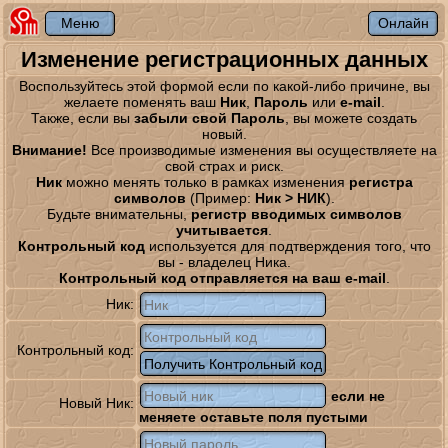
Изменение регистрационных данных
Воспользуйтесь этой формой если по какой-либо причине, вы
желаете поменять ваш
Ник
,
Пароль
или
e-mail
.
Также, если вы
забыли свой Пароль
, вы можете создать
новый.
Внимание!
Все производимые изменения вы осуществляете на
свой страх и риск.
Ник
можно менять только в рамках изменения
регистра
символов
(Пример:
Ник > НИК
).
Будьте внимательны,
регистр вводимых символов
учитывается
.
Контрольный код
используется для подтверждения того, что
вы - владелец Ника.
Контрольный код отправляется на ваш e-mail
.
Ник:
Контрольный код:
если не
Новый Ник:
меняете оставьте поля пустыми