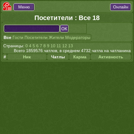
Посетители : Все 18
Все
Гости
Посетители
Жители
Модераторы
Страницы:
0
4
5
6
7
8
9
10
11
12
13
Всего 1859576 чатлов, в среднем 4732 чатла на чатланина
#
Ник
Чатлы
Карма
Активность