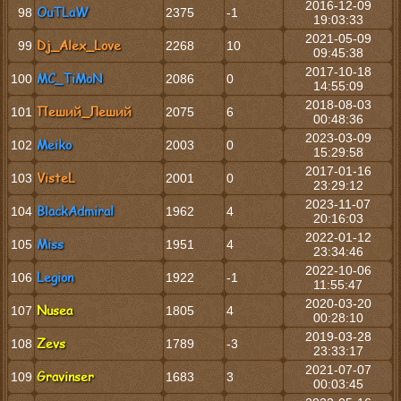
2016-12-09
OuTLaW
98
2375
-1
19:03:33
2021-05-09
Dj_Alex_Love
99
2268
10
09:45:38
2017-10-18
MC_TiMoN
100
2086
0
14:55:09
2018-08-03
Пеший_Леший
101
2075
6
00:48:36
2023-03-09
Meiko
102
2003
0
15:29:58
2017-01-16
VisteL
103
2001
0
23:29:12
2023-11-07
BlackAdmiral
104
1962
4
20:16:03
2022-01-12
Miss
105
1951
4
23:34:46
2022-10-06
Legion
106
1922
-1
11:55:47
2020-03-20
Nusea
107
1805
4
00:28:10
2019-03-28
Zevs
108
1789
-3
23:33:17
2021-07-07
Gravinser
109
1683
3
00:03:45