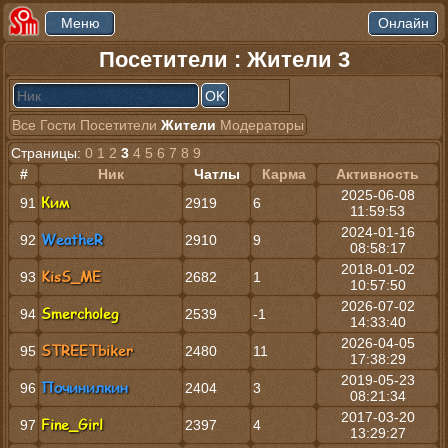
Посетители : Жители 3
Все
Гости
Посетители
Жители
Модераторы
Страницы:
0
1
2
3
4
5
6
7
8
9
#
Ник
Чатлы
Карма
Активность
2025-06-08
Ким
91
2919
6
11:59:53
2024-01-16
WeatheR
92
2910
9
08:58:17
2018-01-02
KisS_ME
93
2682
1
10:57:50
2026-07-02
Smercholeg
94
2539
-1
14:33:40
2026-04-05
STREETbiker
95
2480
11
17:38:29
2019-05-23
Починилкин
96
2404
3
08:21:34
2017-03-20
Fine_Girl
97
2397
4
13:29:27