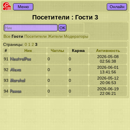
Посетители : Гости 3
Все
Гости
Посетители
Жители
Модераторы
Страницы:
0
1
2
3
#
Ник
Чатлы
Карма
Активность
2026-05-08
NeutralPos
91
0
0
02:56:38
2026-06-01
Alexa
92
0
0
13:41:56
2026-05-12
Marshal
93
0
0
20:06:53
2026-06-19
Рвжая
94
0
0
22:06:21