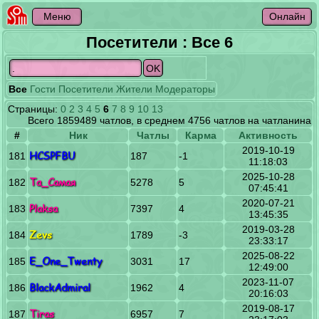
Посетители : Все 6
Все
Гости
Посетители
Жители
Модераторы
Страницы:
0
2
3
4
5
6
7
8
9
10
13
Всего 1859489 чатлов, в среднем 4756 чатлов на чатланина
#
Ник
Чатлы
Карма
Активность
2019-10-19
HCSPFBU
181
187
-1
11:18:03
2025-10-28
Та_Самая
182
5278
5
07:45:41
2020-07-21
Plaksa
183
7397
4
13:45:35
2019-03-28
Zevs
184
1789
-3
23:33:17
2025-08-22
E_One_Twenty
185
3031
17
12:49:00
2023-11-07
BlackAdmiral
186
1962
4
20:16:03
2019-08-17
Tiras
187
6957
7