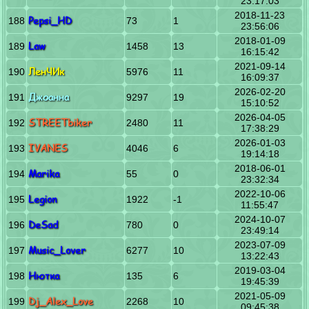
23:17:03
2018-11-23
Pepsi_HD
188
73
1
23:56:06
2018-01-09
Law
189
1458
13
16:15:42
2021-09-14
ЛенЧИк
190
5976
11
16:09:37
2026-02-20
Джоанна
191
9297
19
15:10:52
2026-04-05
STREETbiker
192
2480
11
17:38:29
2026-01-03
IVANES
193
4046
6
19:14:18
2018-06-01
Marika
194
55
0
23:32:34
2022-10-06
Legion
195
1922
-1
11:55:47
2024-10-07
DeSad
196
780
0
23:49:14
2023-07-09
Music_Lover
197
6277
10
13:22:43
2019-03-04
Нютка
198
135
6
19:45:39
2021-05-09
Dj_Alex_Love
199
2268
10
09:45:38