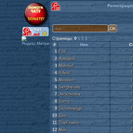
Регистраци
Страницы:
0
1
2
3
#
Ник
С
Fox
Г
1
Аркадий
Г
2
Mahmut
Г
3
Xdevil
Г
4
Михаил
Г
5
Sergheiunu
Г
6
Эксклюзив
Г
7
Sorry
Г
8
Skromneaga
Г
9
Ден
Г
10
TheFranco
Г
11
Max
Г
12