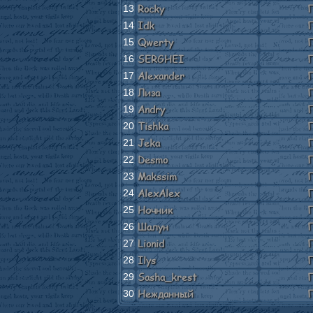
Rocky
Г
13
Idk
Г
14
Qwerty
Г
15
SERGHEI
Г
16
Alexander
Г
17
Лиза
Г
18
Andry
Г
19
Tishka
Г
20
Jeka
Г
21
Desmo
Г
22
Makssim
Г
23
AlexAlex
Г
24
Ночник
Г
25
Шалун
Г
26
Lionid
Г
27
Ilys
Г
28
Sasha_krest
Г
29
Нежданный
Г
30