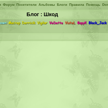
я
Форум
Посетители
Альбомы
Блоги
Правила
Помощь
Do
Блог : Шкод
nown
Мастер
Derricik
Vigilar
VeDette
VisteL
ФаруК
Black_Jack