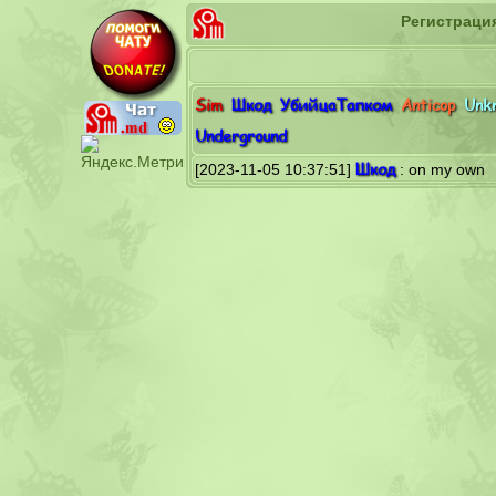
Регистраци
Sim
Шкод
УбийцаТапком
Anticop
Unk
Underground
Шкод
[2023-11-05 10:37:51]
: on my own