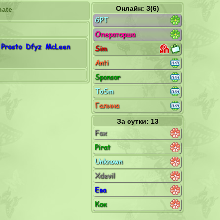
Онлайн: 3(6)
nate
GPT
Операторша
Prosto
Dfyz
McLeen
Sim
Anti
Sponsor
ToSm
Галина
За сутки: 13
Fox
Pirat
Unknown
Xdevil
Ева
Кок