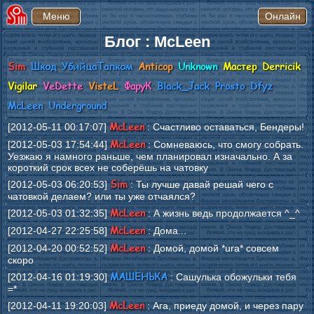
Блог : McLeen
Sim
Шкод
УбийцаТапком
Anticop
Unknown
Мастер
Derricik
Vigilar
VeDette
VisteL
ФаруК
Black_Jack
Prosto
Dfyz
McLeen
Underground
McLeen
[2012-05-11 00:17:07]
: Счастливо оставаться, Бендеры!
McLeen
[2012-05-03 17:54:44]
: Сомневаюсь, что смогу собрать.
Уезжаю я намного раньше, чем планировал изначально. А за
короткий срок всех не соберёшь на чатовку
Sim
[2012-05-03 06:20:53]
: Ты лучше давай решай чего с
чатовкой делаем? или ты уже отчаялся?
McLeen
[2012-05-03 01:32:35]
: А жизнь ведь продолжается ^_^
McLeen
[2012-04-27 22:25:58]
: Дома...
McLeen
[2012-04-20 00:52:52]
: Домой, домой *ura* совсем
скоро
МАШЕНЬКА
[2012-04-16 01:19:30]
: Сашулька обожульки тебя
=*
McLeen
[2012-04-11 19:20:03]
: Ага, приеду домой, и через пару