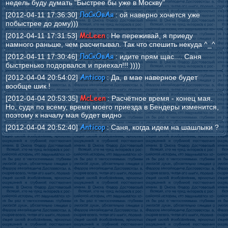
недель буду думать "Быстрее бы уже в Москву"
ЛаСкОвАя
[2012-04-11 17:36:30]
: ой наверно хочется уже
побыстрее до дому)))
McLeen
[2012-04-11 17:31:53]
: Не переживай, я приеду
намного раньше, чем расчитывал. Так что спешить некуда ^_^
ЛаСкОвАя
[2012-04-11 17:30:46]
: идите прям щас.... Саня
быстренько подорвался и приехал!!! ))))
Anticop
[2012-04-04 20:54:02]
: Да, в мае наверное будет
вообще шик !
McLeen
[2012-04-04 20:53:35]
: Расчётное время - конец мая.
Но, судя по всему, время моего приезда в Бендеры изменится,
поэтому к началу мая будет видно
Anticop
[2012-04-04 20:52:40]
: Саня, когда идем на шашлыки ?