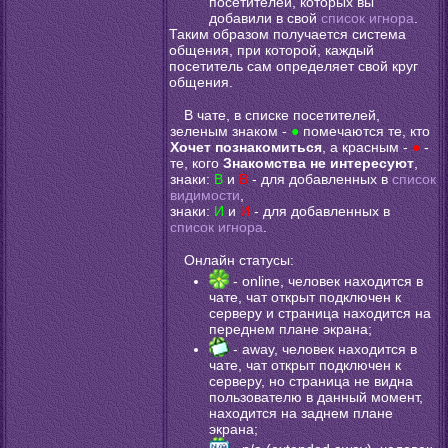
посетителей, которых вы
добавили в свой
список игнора
.
Таким образом получается система
общения, при которой, каждый
посетитель сам определяет свой круг
общения.
В чате, в списке посетителей,
зеленым знаком -
●
помечаются те, кто
Хочет познакомиться
, а красным -
●
-
те, кого
Знакомства не интересуют
,
знаки:
В
и
В
- для добавленных в
список
видимости
,
знаки:
И
и
И
- для добавленных в
список игнора
.
Онлайн статусы:
- online, человек находится в
чате, чат открыт подключен к
серверу и страница находится на
переднем плане экрана;
- away, человек находится в
чате, чат открыт подключен к
серверу, но страница не видна
пользователю в данный момент,
находится на заднем плане
экрана;