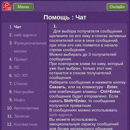
Помощь : Чат
1.
Чат
Для выбора получателя сообщения
web-адреса
щелкните по его нику в списке активных
посетителей или в окне сообщений,
Функциональные
при этом его ник появится в начале
строки сообщения.
кнопки
Можно выбирать до 3 получателей
сообщения.
Приват
При повторном клике по нику, который
ЯZ
уже был выбран, только этот ник
останется в списке получателей
XО, XП
сообщения.
Наберите сообщение и нажмите кнопку
Списки
Сказать
, или на клавиатуре -
Enter
,
или комбинацию клавиш -
Ctrl+Enter
,
Настройки
сообщение будет отправлено. Если
Инфо
нажать
Shift+Enter
, то сообщение
получится приватным.
Автоответчик
В сообщениях можно использовать
web-адреса
.
Записки
Вы можете использовать
эмоциональную окраску сообщений
Контекстное
для более интересного общения,