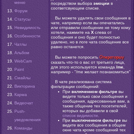
меню
посредством выбора
эмоции
в
соответсвующем списке.
Форум
Вы можете удалять свои сообщения в
Статусы
чате, например если вы опечатались
Невидимость
или отправили сообщение не тому кому
хотели, нажмите на
X
слева от
Особенности
сообщения и оно будет полностью
удалено, но в логе чата сообщение все
Чатлы
равно останется.
Альбом
Операторшу
Вы можете попросить
WebCam
сказать что-то о вас от третьего лица,
для этого используется команда
/me
,
Paint
например - "/me желает познакомиться"
Смайлы
В чате реализована система
Викторина
фильтрации сообщений:
При
включенном фильтре
вы
Карма
видите только свои сообщения и
сообщения, адресованные вам, а
Видеочат
также общение тех посетителей,
которых вы добавили в свой
Push-
список видимости
.
уведомления
При
выключенном фильтре
вы
видите все сообщения в общем
Команды
окне чата кроме сообщений тех