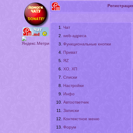
Регистраци
Чат
web-адреса
Функциональные кнопки
Приват
ЯZ
XО, XП
Списки
Настройки
Инфо
Автоответчик
Записки
Контекстное меню
Форум