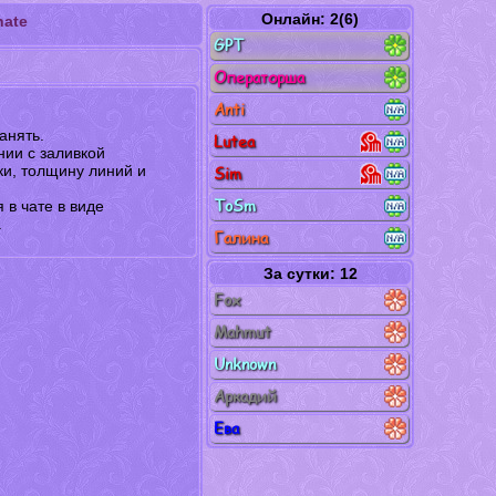
Онлайн: 2(6)
nate
GPT
Операторша
Anti
анять.
Lutea
нии с заливкой
ки, толщину линий и
Sim
ToSm
 в чате в виде
.
Галина
За сутки: 12
Fox
Mahmut
Unknown
Аркадий
Ева