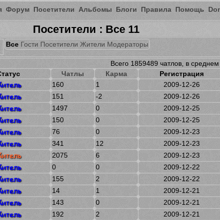
я
Форум
Посетители
Альбомы
Блоги
Правила
Помощь
Do
Посетители : Все 11
Все
Гости
Посетители
Жители
Модераторы
Всего 1859489 чатлов, в среднем
Статус
Чатлы
Карма
Регистрация
итель
160
1
2009-12-26
итель
151
-2
2009-12-26
итель
1497
0
2009-12-25
итель
150
0
2009-12-25
итель
76
0
2009-12-23
итель
341
12
2009-12-23
итель
2075
6
2009-12-23
итель
0
0
2009-12-22
итель
155
2
2009-12-22
итель
14
1
2009-12-21
итель
143
0
2009-12-21
итель
192
2
2009-12-21