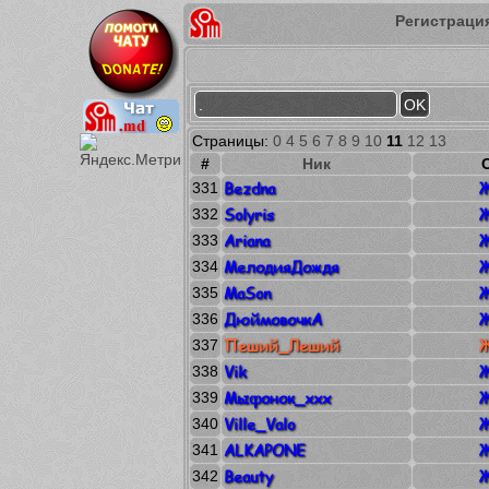
Регистраци
Страницы:
0
4
5
6
7
8
9
10
11
12
13
#
Ник
Bezdna
Ж
331
Solyris
Ж
332
Ariana
Ж
333
МелодияДождя
Ж
334
MaSon
Ж
335
ДюймовочкА
Ж
336
Пеший_Леший
Ж
337
Vik
Ж
338
Мыфонок_ххх
Ж
339
Ville_Valo
Ж
340
ALKAPONE
Ж
341
Beauty
Ж
342