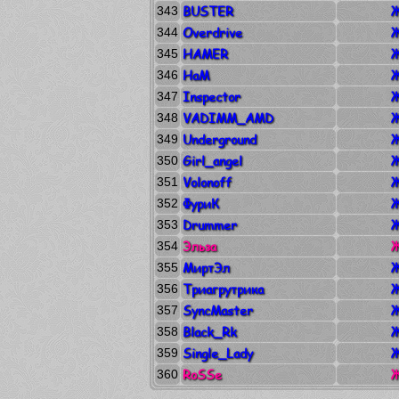
BUSTER
Ж
343
Overdrive
Ж
344
HAMER
Ж
345
HaM
Ж
346
Inspector
Ж
347
VADIMM_AMD
Ж
348
Underground
Ж
349
Girl_angel
Ж
350
Volonoff
Ж
351
ФуриК
Ж
352
Drummer
Ж
353
Эльза
Ж
354
МиртЭл
Ж
355
Триагрутрика
Ж
356
SyncMaster
Ж
357
Black_Rk
Ж
358
Single_Lady
Ж
359
RoSSe
Ж
360