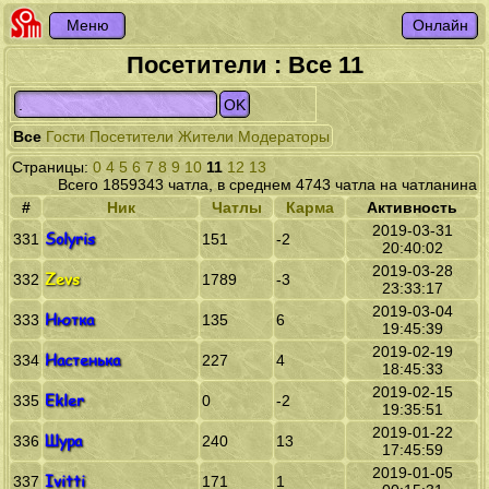
Посетители : Все 11
Все
Гости
Посетители
Жители
Модераторы
Страницы:
0
4
5
6
7
8
9
10
11
12
13
Всего 1859343 чатла, в среднем 4743 чатла на чатланина
#
Ник
Чатлы
Карма
Активность
2019-03-31
Solyris
331
151
-2
20:40:02
2019-03-28
Zevs
332
1789
-3
23:33:17
2019-03-04
Нютка
333
135
6
19:45:39
2019-02-19
Настенька
334
227
4
18:45:33
2019-02-15
Ekler
335
0
-2
19:35:51
2019-01-22
Шура
336
240
13
17:45:59
2019-01-05
Ivitti
337
171
1