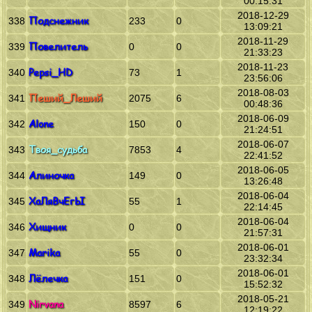
00:15:31
2018-12-29
Подснежник
338
233
0
13:09:21
2018-11-29
Повелитель
339
0
0
21:33:23
2018-11-23
Pepsi_HD
340
73
1
23:56:06
2018-08-03
Пеший_Леший
341
2075
6
00:48:36
2018-06-09
Alone
342
150
0
21:24:51
2018-06-07
Твоя_судьба
343
7853
4
22:41:52
2018-06-05
Алиночка
344
149
0
13:26:48
2018-06-04
ХаЛяВчЕгЫ
345
55
1
22:14:45
2018-06-04
Хищник
346
0
0
21:57:31
2018-06-01
Marika
347
55
0
23:32:34
2018-06-01
Лёлечка
348
151
0
15:52:32
2018-05-21
Nirvana
349
8597
6
12:19:22